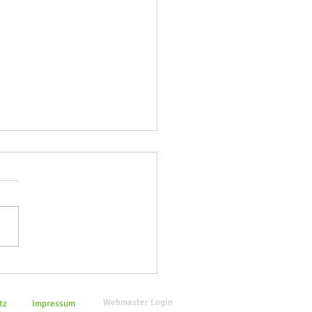
wege im Forst Klövensteen
ll nicht nutzen
Webmaster Login
tz
Impressum