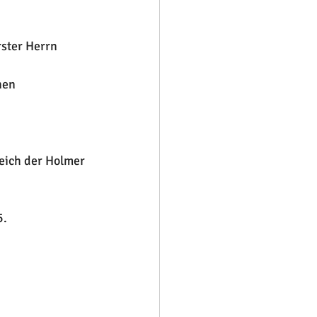
ster Herrn 
nen 
ich der Holmer 
5.