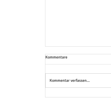
Kommentare
Kommentar verfassen...
Kein Windpark in den
Klövensteen!