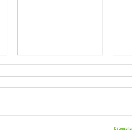
Mitgliedsbeitrag 2026:
Reit
Gemeinsam gut aufgestellt ins
aktue
neue Jahr
Datenschu